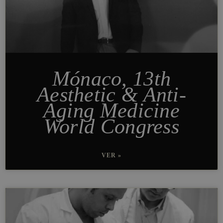
Mónaco, 13th
Aesthetic & Anti-
Aging Medicine
World Congress
VER »