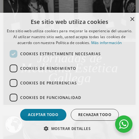
×
Ese sitio web utiliza cookies
Este sitio web utiliza cookies para mejorar la experiencia del usuario.
Al utilizar nuestro sitio web, usted acepta todas las cookies de
acuerdo con nuestra Política de cookies.
Más información
Jornadas de
COOKIES ESTRICTAMENTE NECESARIAS
Medicina Estética
COOKIES DE RENDIMIENTO
Gallega
COOKIES DE PREFERENCIAS
VER »
COOKIES DE FUNCIONALIDAD
ACEPTAR TODO
RECHAZAR TODO
MOSTRAR DETALLES