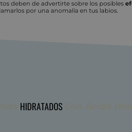
rtos deben de advertirte sobre los posibles
ef
amarlos por una anomalía en tus labios.
H
I
D
R
A
T
A
D
O
S
más
Con
Ácido
Hia