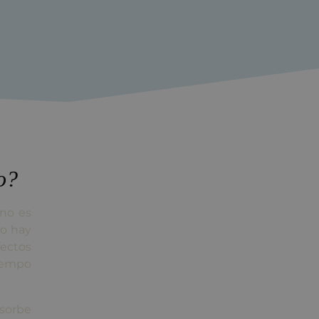
o?
 no es
ro hay
ectos
iempo
bsorbe