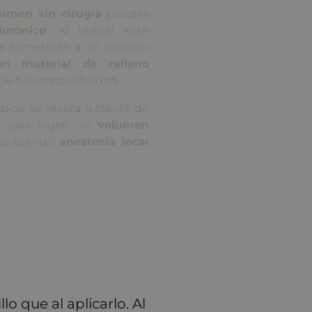
umen sin cirugía
puedes
lurónico
. Al utilizar este
 se someterán a un proceso
n material de relleno
de biocompatibilidad.
ios se realiza a través de
o
para lograr un
volumen
 utilizando
anestesia local
lo que al aplicarlo. Al