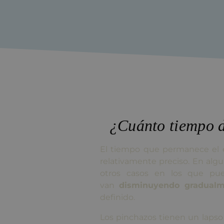
¿Cuánto tiempo d
El tiempo que permanece el ef
relativamente preciso. En alg
otros casos en los que p
van
disminuyendo gradualm
definido.
Los pinchazos tienen un laps