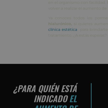
en el organismo con facilidad. 
volver a realizar el aumento de
Ya conoces todos los porme
hialurónico,
si quieres aumen
clínica estética
para brindarte
tratamiento. ¿A estás esperas?
¿PARA QUIÉN ESTÁ
INDICADO
EL