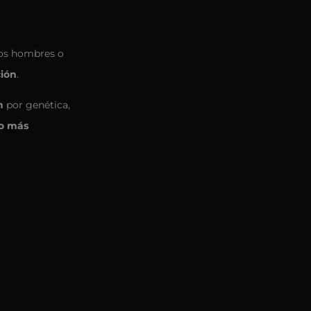
los hombres o
ción
.
n
por genética,
o más