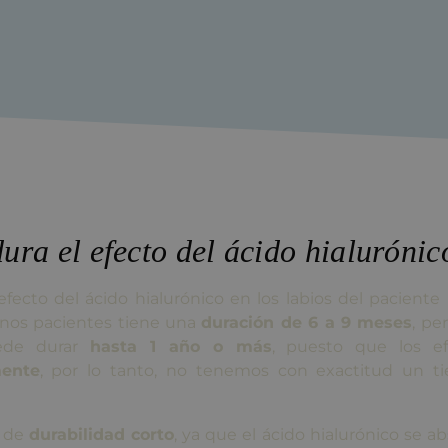
ura el efecto del ácido hialurónic
ecto del ácido hialurónico en los labios del paciente
unos pacientes tiene una
duración de 6 a 9 meses
, pe
uede durar
hasta 1 año o más
, puesto que los ef
ente
, por lo tanto, no tenemos con exactitud un t
o de
durabilidad corto
, ya que el ácido hialurónico se a