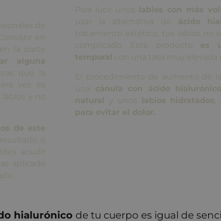
Para lucir unos
labios con más vol
usar la alternativa de
ácido hia
esionales de
tratamiento estético, tus labios no
 Consiste en
complicado. Este producto
es u
en la parte
temporal
con una tasa muy elevada 
rar alguna
cas que la
El procedimiento de aumento de lab
era vez es
una
cánula con ácido hialurónic
labios y no
natural
y unos
labios hidratados
,
para evitar el dolor.
tos de este
 resultado o
edes acudir
as aplicado
ado.
do hialurónico
de tu cuerpo es igual de sencil