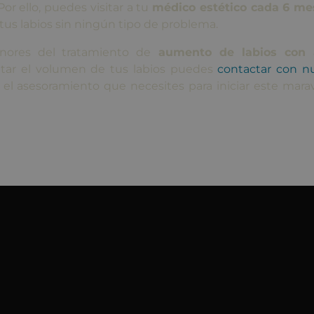
Por ello, puedes visitar a tu
médico estético cada 6 me
 tus labios sin ningún tipo de problema.
nores del tratamiento de
aumento de labios con 
tar el volumen de tus labios puedes
contactar con n
 el asesoramiento que necesites para iniciar este marav