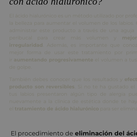
con ácido hialurónico?
El ácido hialurónico es un método utilizado por prof
la belleza para aumentar el volumen de los labios.
administrar este producto a través de una aguja 
peribucal para crear más volumen y
mejo
irregularidad
. Además, es importante que conoz
mejor forma de usar este tratamiento por prim
ir
aumentando progresivamente
el volumen a tus 
de golpe.
También debes conocer que los resultados y
efec
producto son reversibles
. Si no te ha gustado el
tus labios presentaron algún tipo de alergia pu
nuevamente a la clínica de estética donde te hay
el
tratamiento de ácido hialurónico
para ser elimin
El procedimiento de
eliminación del áci