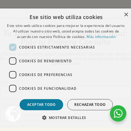
×
Ese sitio web utiliza cookies
Este sitio web utiliza cookies para mejorar la experiencia del usuario.
Tu Transformación Comienza Aquí:
Al utilizar nuestro sitio web, usted acepta todas las cookies de
acuerdo con nuestra Política de cookies.
Más información
Pide tu Primera Consulta
COOKIES ESTRICTAMENTE NECESARIAS
¿Tienes dudas sobre algún tratamientos? Déjanos tus datos y
mi equipo te contactará para ofrecerte asesoramiento médico
COOKIES DE RENDIMIENTO
especializado
COOKIES DE PREFERENCIAS
Nombre
COOKIES DE FUNCIONALIDAD
ACEPTAR TODO
RECHAZAR TODO
Correo electrónico
MOSTRAR DETALLES
Teléfono