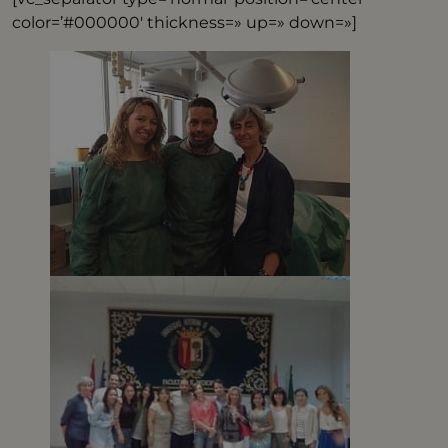
color=’#000000′ thickness=» up=» down=»]