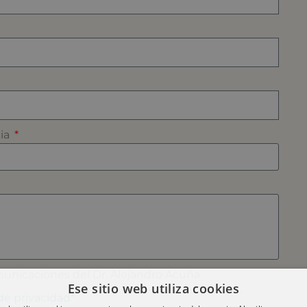
cia
municaciones del Dr. Alejandro Acuña
Ese sitio web utiliza cookies
 de privacidad
*