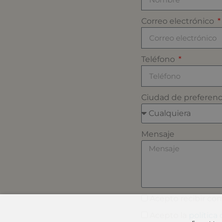
Correo electrónico
Teléfono
Ciudad de preferen
Mensaje
Acepto recibir co
Acepto la
política