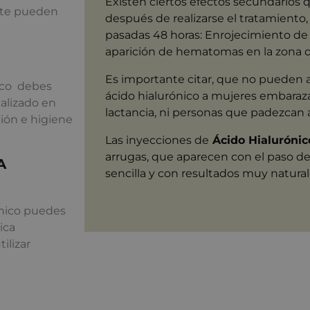
Existen ciertos efectos secundarios
ente pueden
después de realizarse el tratamient
pasadas 48 horas: Enrojecimiento de l
aparición de hematomas en la zona d
Es importante citar, que no pueden 
nico debes
ácido hialurónico a mujeres embaraz
ealizado en
lactancia, ni personas que padezcan a
ión e higiene
Las inyecciones de
Ácido Hialurónic
arrugas, que aparecen con el paso d
A
sencilla y con resultados muy natural
ónico puedes
ica
ilizar