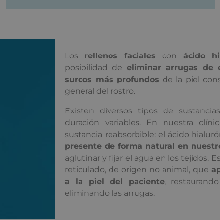
Los
rellenos faciales
con
ácido hi
posibilidad de
eliminar arrugas de 
surcos más profundos
de la piel con
general del rostro.
Existen diversos tipos de sustancia
duración variables. En nuestra clíni
sustancia reabsorbible: el ácido hialur
presente de forma natural en nuest
aglutinar y fijar el agua en los tejidos.
reticulado, de origen no animal, que
ap
a la piel del paciente
, restaurand
eliminando las arrugas.