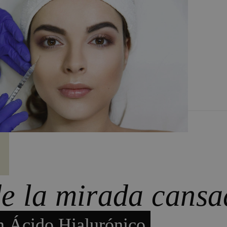
e la mirada cans
n Ácido Hialurónico