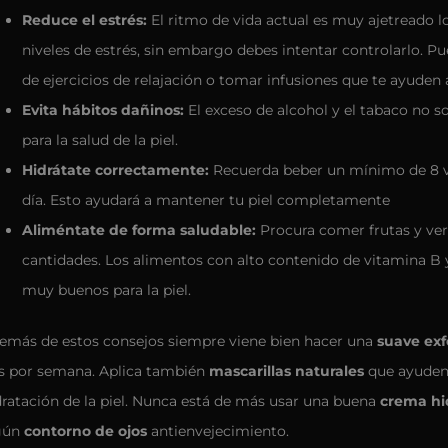
Reduce el estrés:
El ritmo de vida actual es muy ajetreado 
niveles de estrés, sin embargo debes intentar controlarlo. P
de ejercicios de relajación o tomar infusiones que te ayuden a
Evita hábitos dañinos:
El exceso de alcohol y el tabaco no 
para la salud de la piel.
Hidrátate correctamente:
Recuerda beber un mínimo de 8 v
día. Esto ayudará a mantener tu piel completamente
Aliméntate de forma saludable:
Procura comer frutas y ve
cantidades. Los alimentos con alto contenido de vitamina B 
muy buenos para la piel.
emás de estos consejos siempre viene bien hacer una
suave exf
s por semana. Aplica también
mascarillas naturales
que ayuden 
dratación de la piel. Nunca está de más usar una buena
crema hi
gún
contorno de ojos
antienvejecimiento.