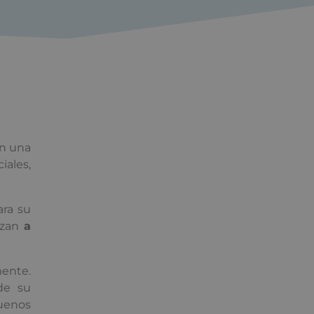
én una
iales,
ara su
enzan
a
ente.
de su
uenos