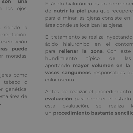
s
son una
El ácido hialurónico es un compone
 los ojos,
de
nutrir la piel
para que recupere 
para eliminar las ojeras consiste en
área donde se localizan las ojeras.
, siendo la
limentación.
El tratamiento se realiza inyectand
presentación
ácido hialurónico en el contor
eras puede
para
rellenar la zona
. Con este
r moradas,
hundimiento típico de las 
aportando
mayor volumen en la 
vasos sanguíneos
responsables de
jeras como
color oscuro.
, tabaco o
r genética.
Antes de realizar el procedimient
esta área de
evaluación
para conocer el estado 
.
esta evaluación, se realiza l
un
procedimiento bastante sencill