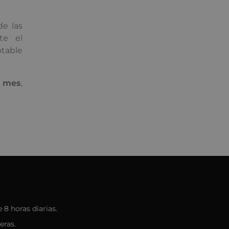
e las
te el
otable
r mes
,
8 horas diarias.
eras.