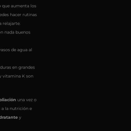
lo que aumenta los
uedes hacer rutinas
 relajarte.
son nada buenos
asos de agua al
rduras en grandes
y vitamina K son
oliación
una vez o
a la nutrición e
dratante
y