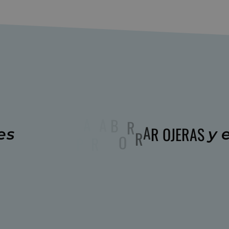
P
O
O
M
T
É
S
D
es
y
e