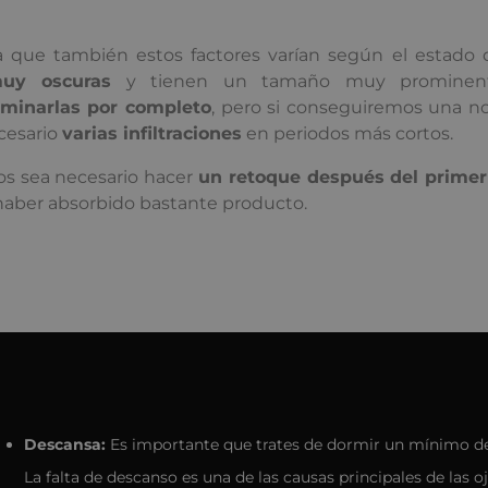
que también estos factores varían según el estado d
uy oscuras
y tienen un tamaño muy prominen
iminarlas por completo
, pero si conseguiremos una n
ecesario
varias infiltraciones
en periodos más cortos.
os sea necesario hacer
un retoque después del prime
haber absorbido bastante producto.
Descansa:
Es importante que trates de dormir un mínimo de 
La falta de descanso es una de las causas principales de las oj