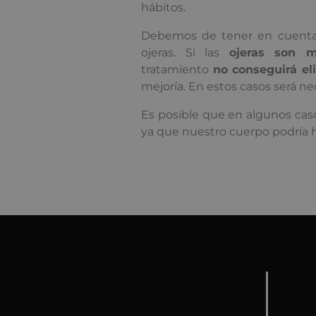
hábitos.
Debemos de tener en cuenta 
ojeras. Si las
ojeras son m
tratamiento
no conseguirá el
mejoría. En estos casos será n
Es posible que en algunos cas
ya que nuestro cuerpo podría 