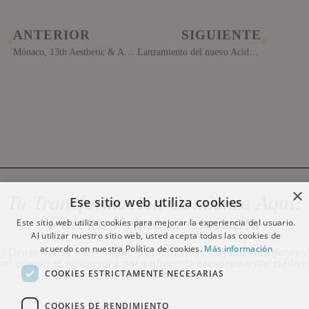
ANTERIOR
SIGUIENTE
Mónaco, 13th Aesthetic & Anti-Aging Medicine World Congress
Lanzamiento del nuevo Acido Hialuronico de Sebbin
×
Tu Transformación Comienza Aquí:
Ese sitio web utiliza cookies
Pide tu Primera Consulta
Este sitio web utiliza cookies para mejorar la experiencia del usuario.
Al utilizar nuestro sitio web, usted acepta todas las cookies de
acuerdo con nuestra Política de cookies.
Más información
¿Tienes dudas sobre algún tratamientos? Déjanos tus datos y
mi equipo te contactará para ofrecerte asesoramiento médico
COOKIES ESTRICTAMENTE NECESARIAS
especializado
COOKIES DE RENDIMIENTO