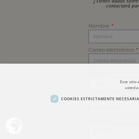
¿Tienes dudas sobre
contactará pa
Nombre
Correo electrónico
Teléfono
Este sitio
usted a
Ciudad de preferen
COOKIES ESTRICTAMENTE NECESARI
Mensaje