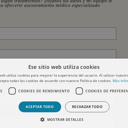
 algún tratamientos? Déjanos tus datos y mi equipo te
ra ofrecerte asesoramiento médico especializado
Ese sitio web utiliza cookies
 web utiliza cookies para mejorar la experiencia del usuario. Al utilizar nuestro
cepta todas las cookies de acuerdo con nuestra Política de cookies.
Más info
cia
AS
COOKIES DE RENDIMIENTO
COOKIES DE PREFERE
ACEPTAR TODO
RECHAZAR TODO
MOSTRAR DETALLES