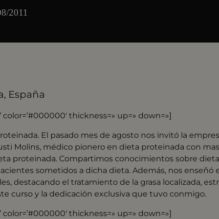
/08/2011
a, España
r’ color=’#000000′ thickness=» up=» down=»]
 proteinada. El pasado mes de agosto nos invitó la empre
gusti Molins, médico pionero en dieta proteinada con ma
dieta proteinada. Compartimos conocimientos sobre diet
acientes sometidos a dicha dieta. Además, nos enseñó el
s, destacando el tratamiento de la grasa localizada, estrí
 este curso y la dedicación exclusiva que tuvo conmigo.
r’ color=’#000000′ thickness=» up=» down=»]