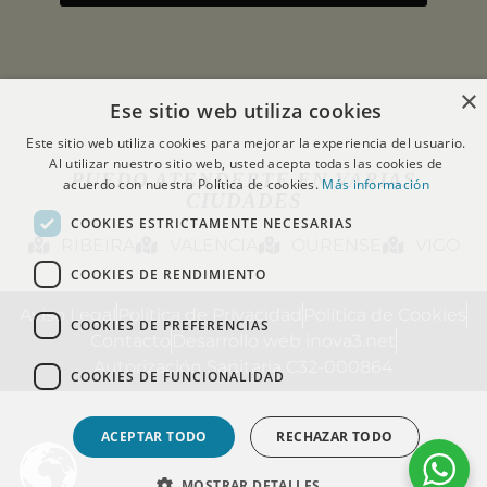
×
Ese sitio web utiliza cookies
Este sitio web utiliza cookies para mejorar la experiencia del usuario.
Al utilizar nuestro sitio web, usted acepta todas las cookies de
PUEDO ATENDERTE EN VARIAS
acuerdo con nuestra Política de cookies.
Más información
CIUDADES
COOKIES ESTRICTAMENTE NECESARIAS
RIBEIRA
VALENCIA
OURENSE
VIGO
COOKIES DE RENDIMIENTO
Aviso Legal
Política de Privacidad
Política de Cookies
COOKIES DE PREFERENCIAS
Contacto
Desarrollo web inova3.net
Autorización Sanitaria C32-000864
COOKIES DE FUNCIONALIDAD
ACEPTAR TODO
RECHAZAR TODO
MOSTRAR DETALLES