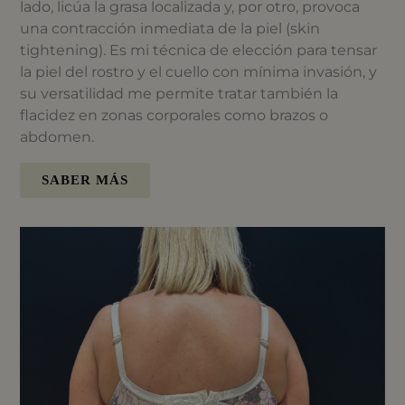
lado, licúa la grasa localizada y, por otro, provoca
una contracción inmediata de la piel (skin
tightening). Es mi técnica de elección para tensar
la piel del rostro y el cuello con mínima invasión, y
su versatilidad me permite tratar también la
flacidez en zonas corporales como brazos o
abdomen.
SABER MÁS