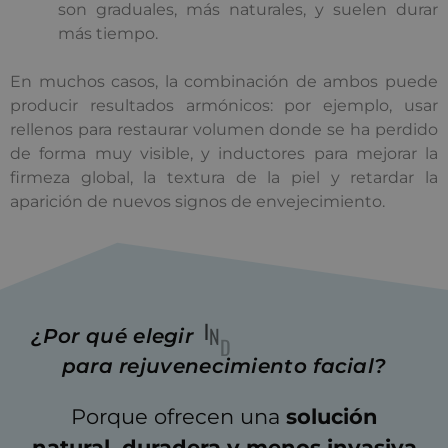
son graduales, más naturales, y suelen durar
más tiempo.
En muchos casos, la combinación de ambos puede
producir resultados armónicos: por ejemplo, usar
rellenos para restaurar volumen donde se ha perdido
de forma muy visible, y inductores para mejorar la
firmeza global, la textura de la piel y retardar la
aparición de nuevos signos de envejecimiento.
D
E
T
U
I
D
N
O
C
R
¿Por
qué
elegir
S
E
para
rejuvenecimiento
facial?
Porque ofrecen una
solución
natural, duradera y menos invasiva