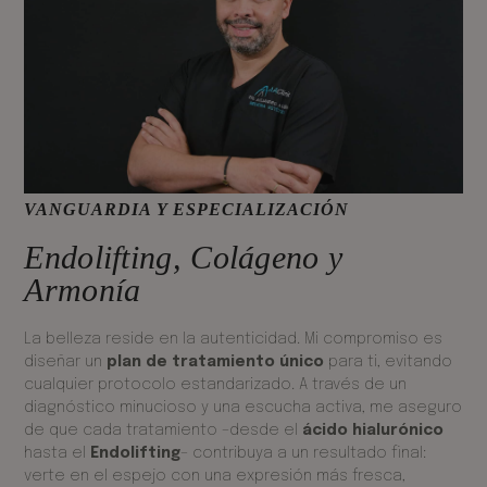
VANGUARDIA Y ESPECIALIZACIÓN
Endolifting, Colágeno y
Armonía
La belleza reside en la autenticidad. Mi compromiso es
diseñar un
plan de tratamiento único
para ti, evitando
cualquier protocolo estandarizado. A través de un
diagnóstico minucioso y una escucha activa, me aseguro
de que cada tratamiento –desde el
ácido hialurónico
hasta el
Endolifting
– contribuya a un resultado final:
verte en el espejo con una expresión más fresca,