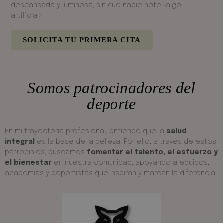
descansada y luminosa, sin que nadie note «algo
artificial».
SOLICITA TU PRIMERA CITA
Somos patrocinadores del
deporte
En mi trayectoria profesional, entiendo que la
salud
integral
es la base de la belleza. Por ello, a través de estos
patrocinios, buscamos
fomentar el talento, el esfuerzo y
el bienestar
en nuestra comunidad, apoyando a equipos,
academias y deportistas que inspiran y marcan la diferencia.