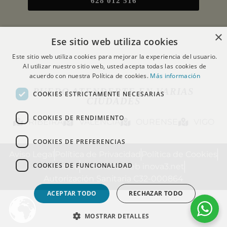
628 012 516
×
Ese sitio web utiliza cookies
Este sitio web utiliza cookies para mejorar la experiencia del usuario.
Al utilizar nuestro sitio web, usted acepta todas las cookies de
acuerdo con nuestra Política de cookies.
Más información
PUEDO ATENDERTE EN VARIAS
COOKIES ESTRICTAMENTE NECESARIAS
CIUDADES
COOKIES DE RENDIMIENTO
RIBEIRA
VALENCIA
OURENSE
VIGO
COOKIES DE PREFERENCIAS
Aviso Legal
Política de Privacidad
Política de Cookies
COOKIES DE FUNCIONALIDAD
Contacto
Desarrollo web inova3.net
Autorización Sanitaria C32-000864
ACEPTAR TODO
RECHAZAR TODO
MOSTRAR DETALLES