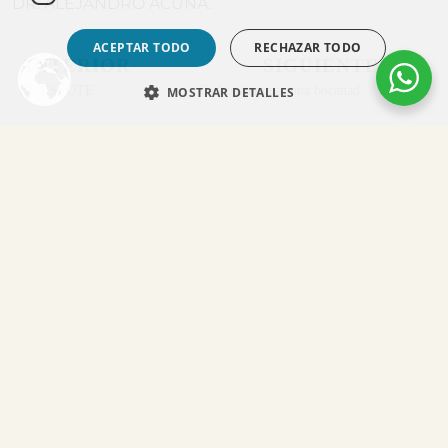
DR. ALEJANDRO ACUÑA.
ACEPTAR TODO
RECHAZAR TODO
ANTERIOR
SIGUIENTE
EL ESCOTE…
Carboxiterapia: una bocanada de oxígeno para TUS PIERNAS
MOSTRAR DETALLES
Tu Transformación Comienza Aquí:
Pide tu Primera Consulta
¿Tienes dudas sobre algún tratamientos? Déjanos tus datos y
mi equipo te contactará para ofrecerte asesoramiento médico
especializado