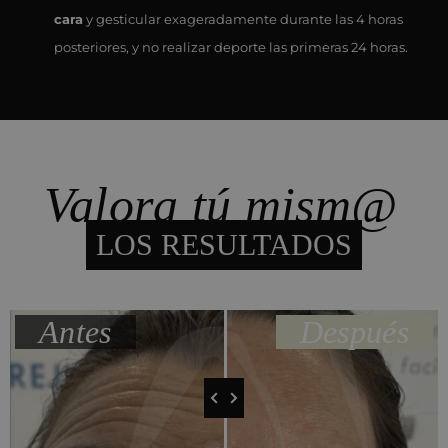
cara
y gesticular exageradamente durante las 4 horas
posteriores, y no realizar deporte las primeras 24 horas.
Valora tú mism@
LOS RESULTADOS
Antes
Después