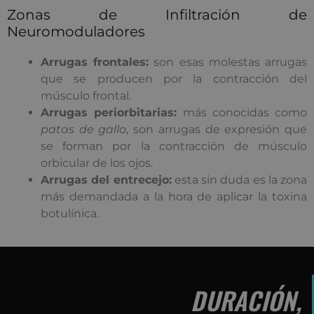
Zonas de Infiltración de
Neuromoduladores
Arrugas frontales:
son esas molestas arrugas
que se producen por la contracción del
músculo frontal.
Arrugas periorbitarias:
más conocidas como
patas de gallo
, son arrugas de expresión que
se forman por la contracción de músculo
orbicular de los ojos.
Arrugas del entrecejo:
esta sin duda es la zona
más demandada a la hora de aplicar la toxina
botulínica.
DURACIÓN,