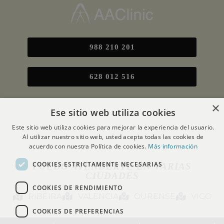
988 210 201
628 012 516
×
Ese sitio web utiliza cookies
Este sitio web utiliza cookies para mejorar la experiencia del usuario.
Al utilizar nuestro sitio web, usted acepta todas las cookies de
acuerdo con nuestra Política de cookies.
Más información
COOKIES ESTRICTAMENTE NECESARIAS
PUEDO ATENDERTE EN VARIAS
CIUDADES
COOKIES DE RENDIMIENTO
RIBEIRA
VALENCIA
OURENSE
VIGO
COOKIES DE PREFERENCIAS