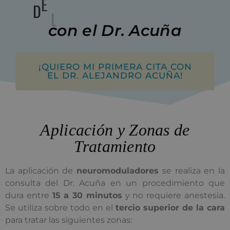
Á
S
R
F
L
D
E
A
O
A
M
M
con
el
Dr.
Acuña
¡QUIERO MI PRIMERA CITA CON
EL DR. ALEJANDRO ACUÑA!
Aplicación y Zonas de
Tratamiento
La aplicación de
neuromoduladores
se realiza en la
consulta del Dr. Acuña en un procedimiento que
dura entre
15 a 30 minutos
y no requiere anestesia.
Se utiliza sobre todo en el
tercio superior de la cara
para tratar las siguientes zonas: