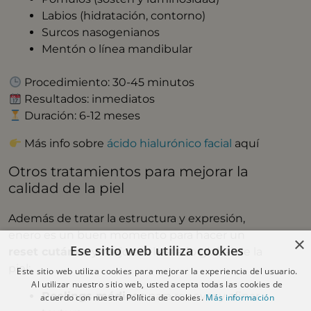
Labios (hidratación, contorno)
Surcos nasogenianos
Mentón o línea mandibular
Procedimiento: 30-45 minutos
Resultados: inmediatos
Duración: 6-12 meses
Más info sobre
ácido hialurónico facial
aquí
Otros tratamientos para mejorar la
calidad de la piel
Además de tratar la estructura y expresión,
enero es un buen momento para hacer un
×
Ese sitio web utiliza cookies
reset cutáneo
y mejorar el estado global de la
piel:
Este sitio web utiliza cookies para mejorar la experiencia del usuario.
Al utilizar nuestro sitio web, usted acepta todas las cookies de
Peelings médicos
para renovar y afinar
acuerdo con nuestra Política de cookies.
Más información