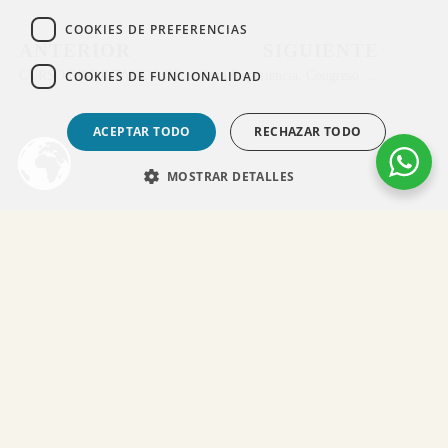
COOKIES DE PREFERENCIAS
ANTERIOR
SIGUIENTE
CURSO SIMULTANEO DE ANATOMIA FACIAL AVANZADA EN CADAVERES FRESCOS Y ECOGRAFIA FACIAL EN VIVO
Gran Experiencia: Congreso Body & Face By AAME
COOKIES DE FUNCIONALIDAD
ACEPTAR TODO
RECHAZAR TODO
MOSTRAR DETALLES
Tu Transformación Comienza Aquí:
Pide tu Primera Consulta
¿Tienes dudas sobre algún tratamientos? Déjanos tus datos y
mi equipo te contactará para ofrecerte asesoramiento médico
especializado