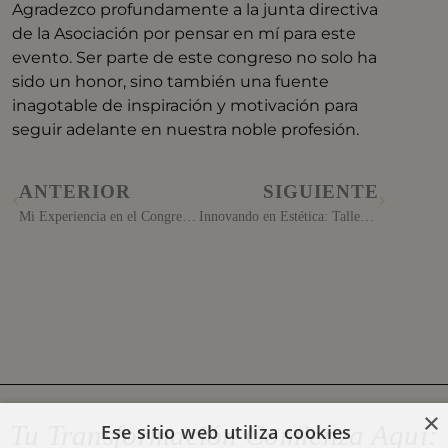
Agradezco profundamente a la junta directiva
de la Asociación por pensar en mí para este
evento. Ser parte de este congreso no solo ha
sido un honor, sino también una fuente
inagotable de inspiración y motivación para
seguir adelante en nuestra noble profesión.
ANTERIOR
SIGUIENTE
Mi Experiencia en el Congreso Nacional de Medicina Estética en Málaga
Innovando en Estética: Taller de Mano de Galderma Iberia sobre la Técnica Firm and Lift
×
Tu Transformación Comienza Aquí:
Ese sitio web utiliza cookies