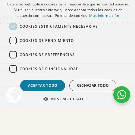
Pide tu Primera Consulta
Este sitio web utiliza cookies para mejorar la experiencia del usuario.
Al utilizar nuestro sitio web, usted acepta todas las cookies de
acuerdo con nuestra Política de cookies.
Más información
¿Tienes dudas sobre algún tratamientos? Déjanos tus datos y
mi equipo te contactará para ofrecerte asesoramiento médico
COOKIES ESTRICTAMENTE NECESARIAS
especializado
COOKIES DE RENDIMIENTO
Nombre
COOKIES DE PREFERENCIAS
COOKIES DE FUNCIONALIDAD
Correo electrónico
ACEPTAR TODO
RECHAZAR TODO
Teléfono
MOSTRAR DETALLES
Ciudad de preferencia