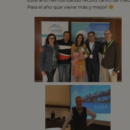
Este año hemos batido récord tanto de médi
Para el año que viene más y mejor!