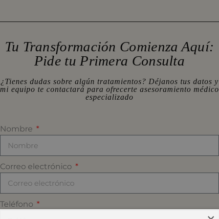
Tu Transformación Comienza Aquí:
Pide tu Primera Consulta
¿Tienes dudas sobre algún tratamientos? Déjanos tus datos y
mi equipo te contactará para ofrecerte asesoramiento médico
especializado
Nombre
Correo electrónico
Teléfono