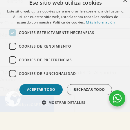
×
Ese sitio web utiliza cookies
Este sitio web utiliza cookies para mejorar la experiencia del usuario.
Ciudad de preferencia
Al utilizar nuestro sitio web, usted acepta todas las cookies de
acuerdo con nuestra Política de cookies.
Más información
COOKIES ESTRICTAMENTE NECESARIAS
Mensaje
COOKIES DE RENDIMIENTO
COOKIES DE PREFERENCIAS
Acepto recibir comunicaciones del Dr. Alejandro
COOKIES DE FUNCIONALIDAD
Acuña
Acepto la
política de privacidad
*
ACEPTAR TODO
RECHAZAR TODO
MOSTRAR DETALLES
ENVIAR