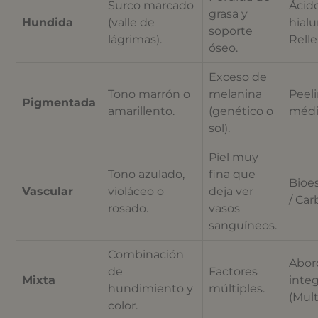
Surco marcado
Ácid
grasa y
Hundida
(valle de
hialu
soporte
lágrimas).
Relle
óseo.
Exceso de
Tono marrón o
melanina
Peel
Pigmentada
amarillento.
(genético o
médic
sol).
Piel muy
Tono azulado,
fina que
Bioe
Vascular
violáceo o
deja ver
/ Car
rosado.
vasos
sanguíneos.
Combinación
Abor
de
Factores
Mixta
integ
hundimiento y
múltiples.
(Mult
color.