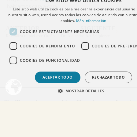
Ese sitio web utiliza cookies
hablamos cara a cara.
Este sitio web utiliza cookies para mejorar la experiencia del usuario. 
nuestro sitio web, usted acepta todas las cookies de acuerdo con nuestr
cookies.
Más información
ANTERIOR
SIGUIENTE
COOKIES ESTRICTAMENTE NECESARIAS
Revitaliza tu piel este Otoño: los mejores tratamientos en AA Clinic para restaurar su luminosidad
Dr. Alejandro Acuña: pionero en medicina estética y neuromoduladores innovadores
COOKIES DE RENDIMIENTO
COOKIES DE PREFERE
COOKIES DE FUNCIONALIDAD
ACEPTAR TODO
RECHAZAR TODO
MOSTRAR DETALLES
Tu Transformación Comienza Aquí:
Pide tu Primera Consulta
¿Tienes dudas sobre algún tratamientos? Déjanos tus datos y
mi equipo te contactará para ofrecerte asesoramiento médico
especializado