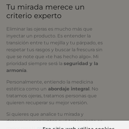
Tu mirada merece un
criterio experto
Eliminar las ojeras es mucho más que
inyectar un producto. Es entender la
transición entre tu mejilla y tu párpado, es
respetar tus rasgos y buscar la frescura sin
que se note que «te has hecho algo». Mi
prioridad siempre será la
seguridad y la
armonía
.
Personalmente, entiendo la medicina
estética como un
abordaje integral
. No
tratamos ojeras, tratamos personas que
quieren recuperar su mejor versión.
Si quieres que analice tu mirada y
determinemos juntos qué tratamiento es
mejor para ti,
reserva tu consulta
y