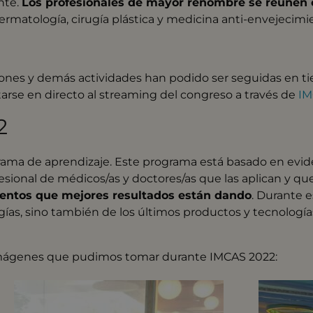
nte.
Los profesionales de mayor renombre se reúnen e
rmatología, cirugía plástica y medicina anti-envejecimi
ciones y demás actividades han podido ser seguidas en ti
arse en directo al streaming del congreso a través de
IM
2
rama de aprendizaje. Este programa está basado en evide
esional de médicos/as y doctores/as que las aplican y qu
entos que mejores resultados están dando
. Durante e
ías, sino también de los últimos productos y tecnologí
imágenes que pudimos tomar durante IMCAS 2022: