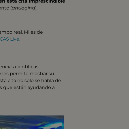
n esta cita imprescindible
ento (
antiaging
).
empo real. Miles de
CAS Live
.
ncias científicas
e les permite mostrar su
sta cita no solo se habla de
as que están ayudando a