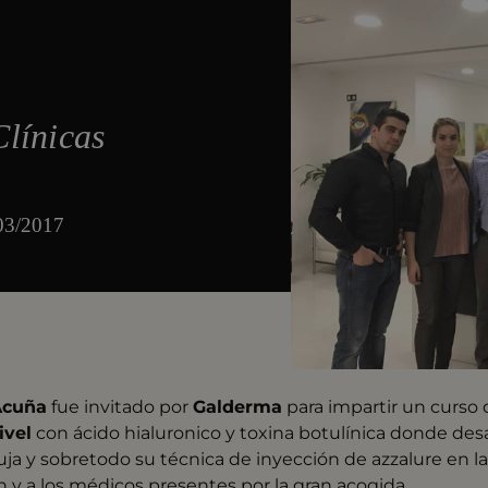
línicas
/03/2017
Acuña
fue invitado por
Galderma
para impartir un curso
ivel
con ácido hialuronico y toxina botulínica donde desa
uja y sobretodo su técnica de inyección de azzalure en la
n y a los médicos presentes por la gran acogida.