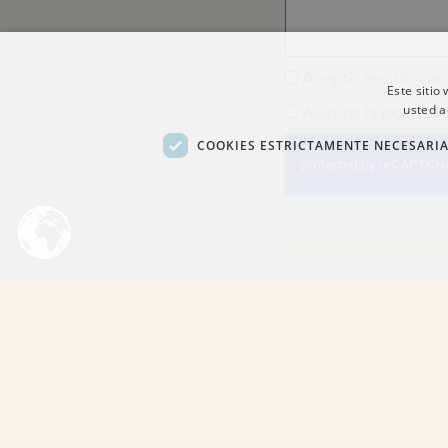
Acepto recibir co
Este sitio
usted a
Acepto la
política
COOKIES ESTRICTAMENTE NECESARI