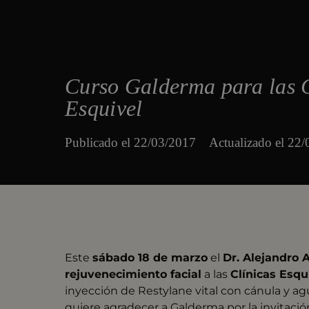
Curso Galderma para las C
Esquivel
Publicado el
22/03/2017
Actualizado el 22
Este
sábado 18
de
marzo
el
Dr. Alejandro 
rejuvenecimiento facial
a las
Clínicas Esqu
inyección de Restylane vital con cánula y ag
quiere agradecer a Galderma por la invitació