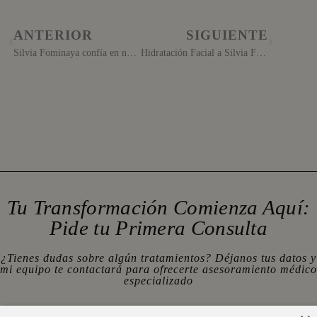
ANTERIOR
SIGUIENTE
Silvia Fominaya confía en nosotros para cuidar su belleza
Hidratación Facial a Silvia Fominaya
Tu Transformación Comienza Aquí:
Pide tu Primera Consulta
¿Tienes dudas sobre algún tratamientos? Déjanos tus datos y
mi equipo te contactará para ofrecerte asesoramiento médico
especializado