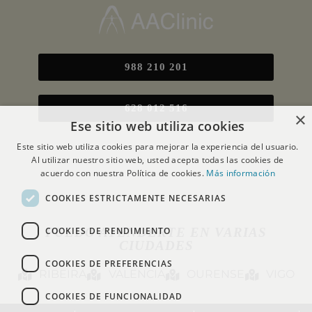
988 210 201
628 012 516
×
Ese sitio web utiliza cookies
Este sitio web utiliza cookies para mejorar la experiencia del usuario.
Al utilizar nuestro sitio web, usted acepta todas las cookies de
acuerdo con nuestra Política de cookies.
Más información
COOKIES ESTRICTAMENTE NECESARIAS
COOKIES DE RENDIMIENTO
PUEDO ATENDERTE EN VARIAS
CIUDADES
COOKIES DE PREFERENCIAS
RIBEIRA
VALENCIA
OURENSE
VIGO
COOKIES DE FUNCIONALIDAD