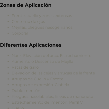
Zonas de Aplicación
Frente, cuello y zonas extensas
Contorno de ojos
Mejillas, pliegues nasogenianos
Corporal
Diferentes Aplicaciones
Nariz. Elevación del arco. Estrechamiento
Aumento o Descenso de Mejilla
Patas de gallo
Elevación de las cejas y arrugas de la frente
Arrugas de Cuello y Escote
Arrugas de expresión. Glabela
Doble mentón
Pliegues nasolabiales, líneas de marioneta
Estrechamiento del mentón. Perfil V
Cuello