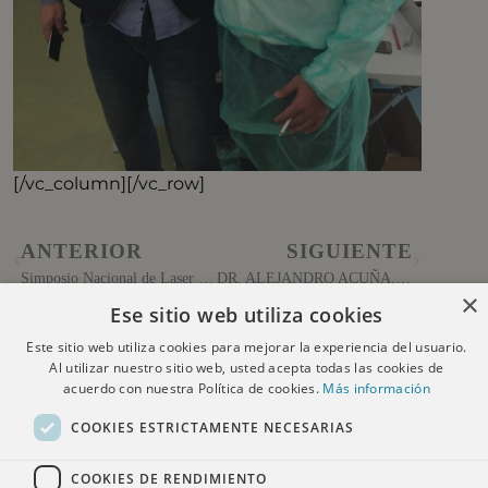
[/vc_column][/vc_row]
ANTERIOR
SIGUIENTE
Simposio Nacional de Laser Fotona
DR. ALEJANDRO ACUÑA, UNO DE LOS NUEVOS MENTORES DE GALDERMA PARA EL 2018
×
Ese sitio web utiliza cookies
Este sitio web utiliza cookies para mejorar la experiencia del usuario.
Al utilizar nuestro sitio web, usted acepta todas las cookies de
acuerdo con nuestra Política de cookies.
Más información
COOKIES ESTRICTAMENTE NECESARIAS
COOKIES DE RENDIMIENTO