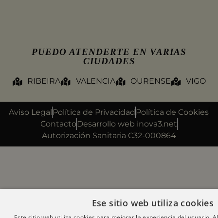
PUEDO ATENDERTE EN VARIAS
CIUDADES
RIBEIRA
VALENCIA
OURENSE
VIGO
Aviso Legal
Política de Privacidad
Política de Cookies
Contacto
Desarrollo web inova3.net
Autorización Sanitaria C32-000864
Ese sitio web utiliza cookies
Este sitio web utiliza cookies para mejorar la experiencia del usuario. Al