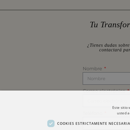
Tu Transfo
¿Tienes dudas sobre
contactará pa
Nombre
Correo electrónico
Este sitio
Teléfono
usted a
COOKIES ESTRICTAMENTE NECESARI