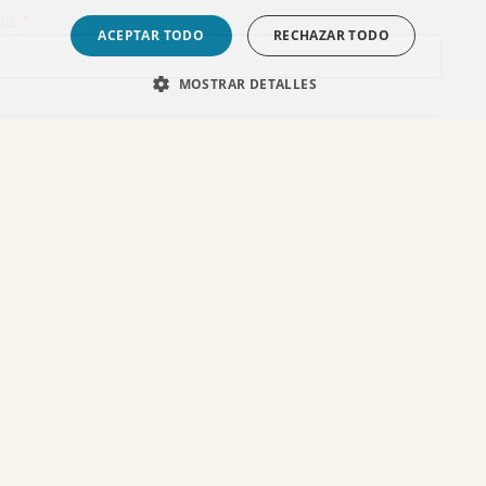
cia
ACEPTAR TODO
RECHAZAR TODO
MOSTRAR DETALLES
municaciones del Dr. Alejandro Acuña
 de privacidad
*
ENVIAR