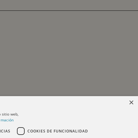
×
 sitio web,
rmación
NCIAS
COOKIES DE FUNCIONALIDAD