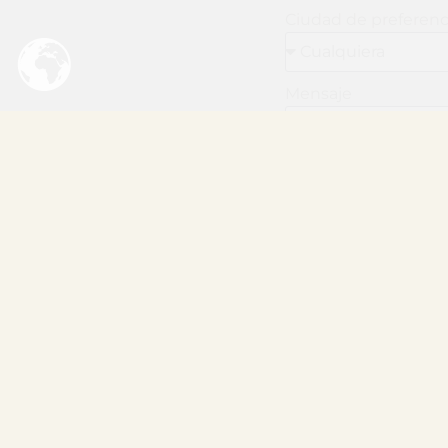
Ciudad de preferen
Mensaje
Acepto recibir co
Acepto la
política